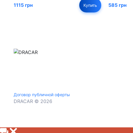
1115 грн
585 грн
Купить
м.Дніпро, вул.Павла Громницького (Іркутська) 1
+380 (77) 530 15 15
+380 (93) 530 15 15
Договор публичной оферты
DRACAR © 2026