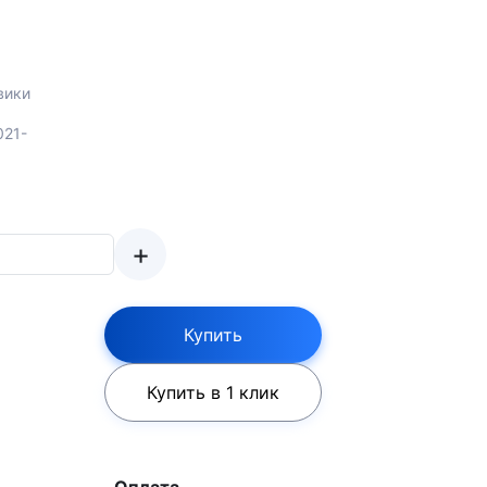
вики
021-
+
Купить
Купить в 1 клик