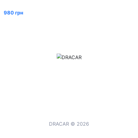
980 грн
м.Дніпро, вул.Павла Громницького (Іркутська) 101
+380 (77) 530 15 15
+380 (93) 530 15 15
DRACAR © 2026