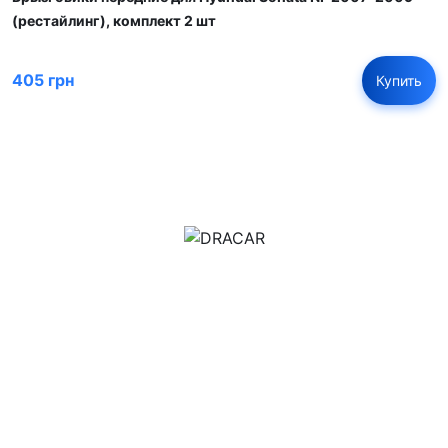
(рестайлинг), комплект 2 шт
405 грн
Купить
м.Дніпро, вул.Павла Громницького (Іркутська) 101
+380 (77) 530 15 15
+380 (93) 530 15 15