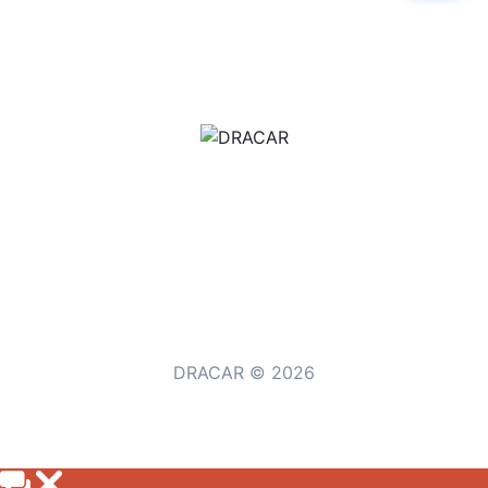
м.Дніпро, вул.Павла Громницького (Іркутська) 101
+380 (77) 530 15 15
+380 (93) 530 15 15
DRACAR © 2026