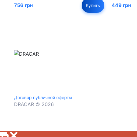
756 грн
449 грн
Купить
м.Дніпро, вул.Павла Громницького (Іркутська) 1
+380 (77) 530 15 15
+380 (93) 530 15 15
Договор публичной оферты
DRACAR © 2026