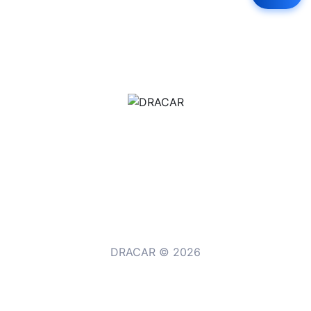
м.Дніпро, вул.Павла Громницького (Іркутська) 101
+380 (77) 530 15 15
+380 (93) 530 15 15
DRACAR © 2026