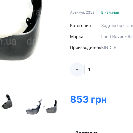
Артикул: 2352
В наличии
Категория
Задние брызго
Марка
Land Rover - R
Производитель
KINDLE
-
853 грн