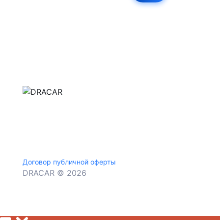
м.Дніпро, вул.Павла Громницького (Іркутська) 1
+380 (77) 530 15 15
+380 (93) 530 15 15
Договор публичной оферты
DRACAR © 2026