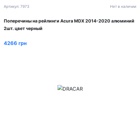
Артикул: 7973
Нет в наличии
Поперечины на рейлинги Acura MDX 2014-2020 алюминий
2шт. цвет черный
4266 грн
м.Дніпро, вул.Павла Громницького (Іркутська) 101
+380 (77) 530 15 15
+380 (93) 530 15 15