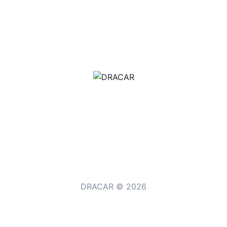
м.Дніпро, вул.Павла Громницького (Іркутська) 101
+380 (77) 530 15 15
+380 (93) 530 15 15
DRACAR © 2026