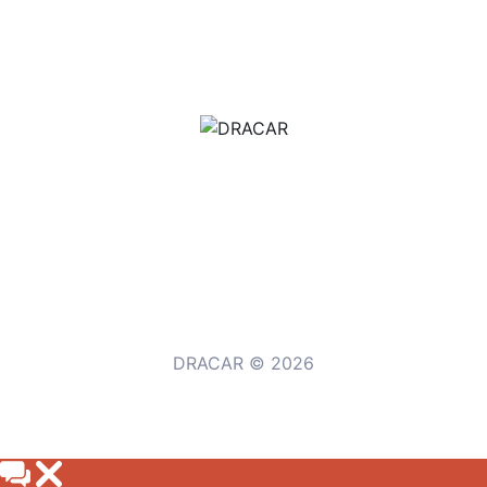
м.Дніпро, вул.Павла Громницького (Іркутська) 101
+380 (77) 530 15 15
+380 (93) 530 15 15
DRACAR © 2026