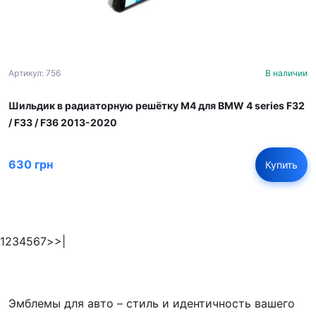
Артикул: 756
В наличии
Шильдик в радиаторную решётку М4 для BMW 4 series F32
/ F33 / F36 2013-2020
630 грн
Купить
1
2
3
4
5
6
7
>
>|
Эмблемы для авто – стиль и идентичность вашего