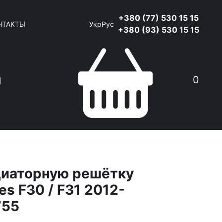
+380 (77) 530 15 15
НТАКТЫ
Укр
Рус
+380 (93) 530 15 15
0
диаторную решётку
s F30 / F31 2012-
755