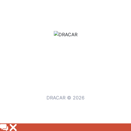
м.Дніпро, вул.Павла Громницького (Іркутська) 101
+380 (77) 530 15 15
+380 (93) 530 15 15
DRACAR © 2026