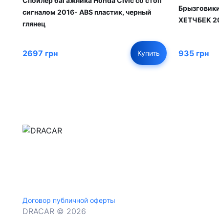
Спойлер багажника Honda Civic со стоп
Брызговики
сигналом 2016- ABS пластик, черный
ХЕТЧБЕК 20
глянец
2697 грн
935 грн
Купить
м.Дніпро, вул.Павла Громницького (Іркутська) 1
+380 (77) 530 15 15
+380 (93) 530 15 15
Договор публичной оферты
DRACAR © 2026