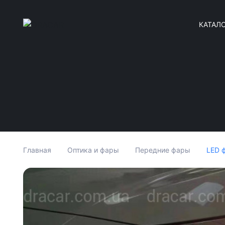
КАТАЛ
LED ф
Главная
Оптика и фары
Передние фары