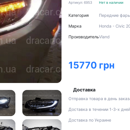
Артикул: 6953
Нет в наличии
Категория
Передние фар
Марка
Honda - Civic 
Производитель
Vland
15770 грн
Доставка
Отправка товара в день заказ
Доставка в течении 1-3-х дне
Доставка по Украине