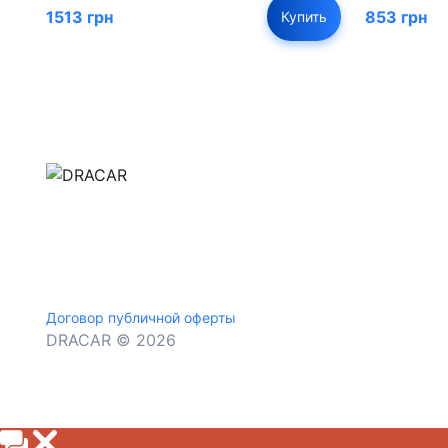
1513 грн
853 грн
Купить
м.Дніпро, вул.Павла Громницького (Іркутська) 1
+380 (77) 530 15 15
+380 (93) 530 15 15
Договор публичной оферты
DRACAR © 2026