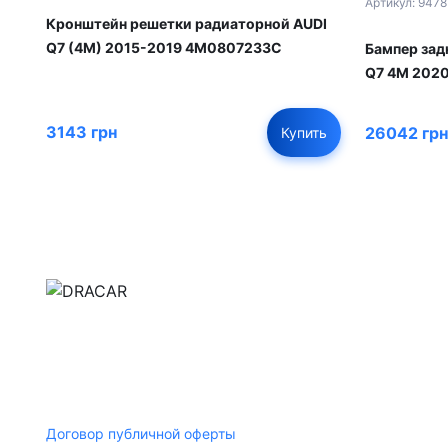
Артикул: 9478
Кронштейн решетки радиаторной AUDI
Q7 (4M) 2015-2019 4M0807233C
Бампер задн
Q7 4M 202
3143 грн
26042 грн
Купить
м.Дніпро, вул.Павла Громницького (Іркутська) 1
+380 (77) 530 15 15
+380 (93) 530 15 15
Договор публичной оферты