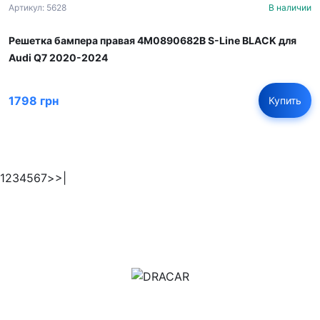
Артикул: 5628
В наличии
Решетка бампера правая 4M0890682B S-Line BLACK для
Audi Q7 2020-2024
1798 грн
Купить
1
2
3
4
5
6
7
>
>|
м.Дніпро, вул.Павла Громницького (Іркутська) 101