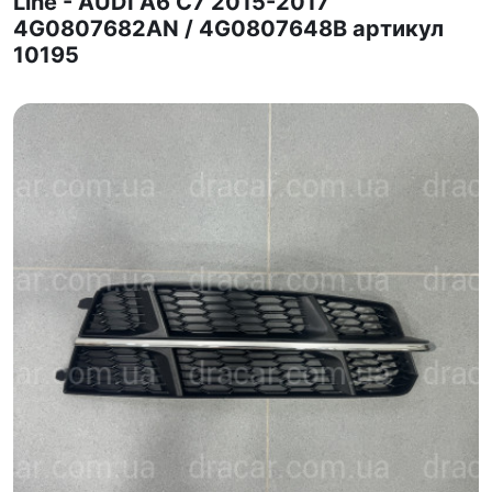
Line - AUDI A6 С7 2015-2017
4G0807682AN / 4G0807648B артикул
10195