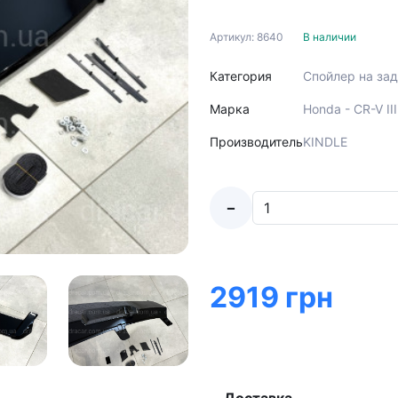
Артикул: 8640
В наличии
Категория
Спойлер на за
Марка
Honda - CR-V II
Производитель
KINDLE
-
2919 грн