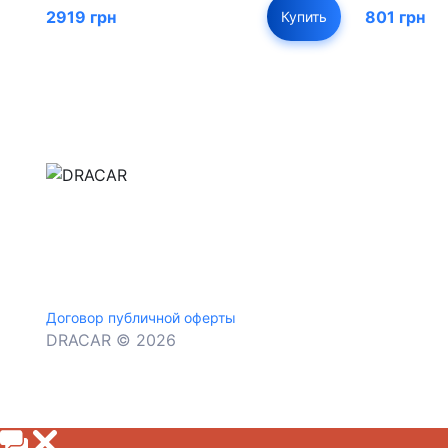
2919 грн
801 грн
Купить
м.Дніпро, вул.Павла Громницького (Іркутська) 1
+380 (77) 530 15 15
+380 (93) 530 15 15
Договор публичной оферты
DRACAR © 2026