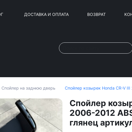
ОГ
ДОСТАВКА И ОПЛАТА
ВОЗВРАТ
КО
Спойлер козырек Honda CR-V III
Спойлер на заднюю дверь
Спойлер козыр
2006-2012 ABS
глянец артику