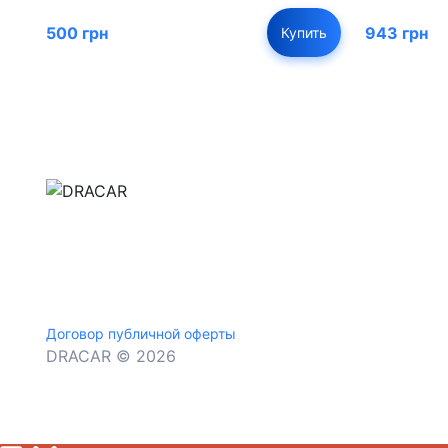
500 грн
943 грн
Купить
м.Дніпро, вул.Павла Громницького (Іркутська) 1
+380 (77) 530 15 15
+380 (93) 530 15 15
Договор публичной оферты
DRACAR © 2026