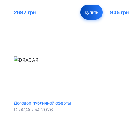
2697 грн
935 грн
Купить
м.Дніпро, вул.Павла Громницького (Іркутська) 1
+380 (77) 530 15 15
+380 (93) 530 15 15
Договор публичной оферты
DRACAR © 2026