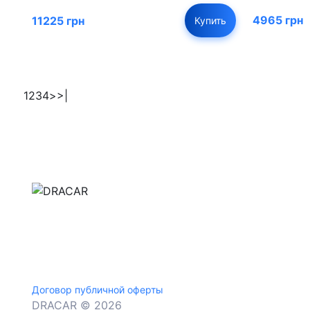
4965 грн
11225 грн
Купить
1
2
3
4
>
>|
м.Дніпро, вул.Павла Громницького (Іркутська) 1
+380 (77) 530 15 15
+380 (93) 530 15 15
Договор публичной оферты
DRACAR © 2026