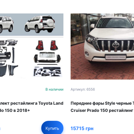
В наличии
Артикул: 6556
лект рестайлинга Toyota Land
Передние фары Style черные 
do 150 в 2018+
Cruiser Prado 150 рестайлин
н
15715 грн
Купить